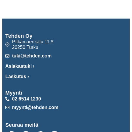
Tehden Oy
Pitkämäenkatu 11 A
20250 Turku
tuki@tehden.com
Asiakastuki ›
Laskutus ›
Myynti
02 6514 1230
myynti@tehden.com
Seuraa meitä