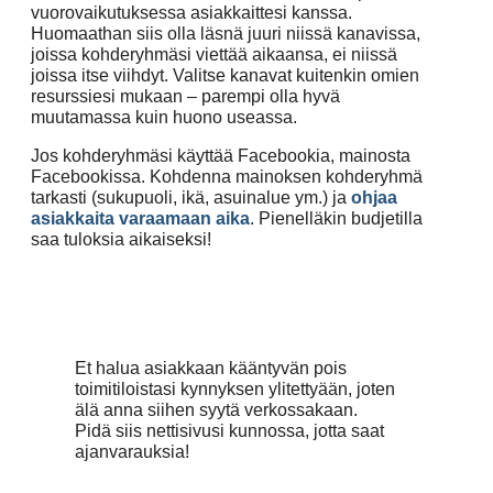
vuorovaikutuksessa asiakkaittesi kanssa.
Huomaathan siis olla läsnä juuri niissä kanavissa,
joissa kohderyhmäsi viettää aikaansa, ei niissä
joissa itse viihdyt. Valitse kanavat kuitenkin omien
resurssiesi mukaan – parempi olla hyvä
muutamassa kuin huono useassa.
Jos kohderyhmäsi käyttää Facebookia, mainosta
Facebookissa. Kohdenna mainoksen kohderyhmä
tarkasti (sukupuoli, ikä, asuinalue ym.) ja
ohjaa
asiakkaita varaamaan aika
. Pienelläkin budjetilla
saa tuloksia aikaiseksi!
Et halua asiakkaan kääntyvän pois
toimitiloistasi kynnyksen ylitettyään, joten
älä anna siihen syytä verkossakaan.
Pidä siis nettisivusi kunnossa, jotta saat
ajanvarauksia!