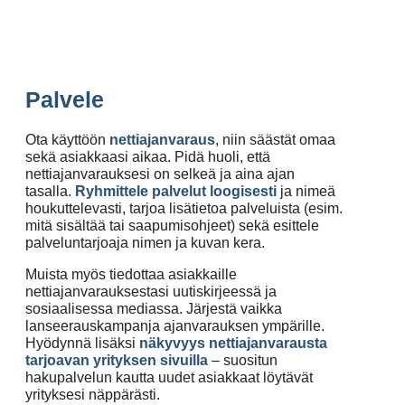
Palvele
Ota käyttöön
nettiajanvaraus
, niin säästät omaa
sekä asiakkaasi aikaa. Pidä huoli, että
nettiajanvarauksesi on selkeä ja aina ajan
tasalla.
Ryhmittele palvelut loogisesti
ja nimeä
houkuttelevasti, tarjoa lisätietoa palveluista (esim.
mitä sisältää tai saapumisohjeet) sekä esittele
palveluntarjoaja nimen ja kuvan kera.
Muista myös tiedottaa asiakkaille
nettiajanvarauksestasi uutiskirjeessä ja
sosiaalisessa mediassa. Järjestä vaikka
lanseerauskampanja ajanvarauksen ympärille.
Hyödynnä lisäksi
näkyvyys nettiajanvarausta
tarjoavan yrityksen sivuilla
– suositun
hakupalvelun kautta uudet asiakkaat löytävät
yrityksesi näppärästi.