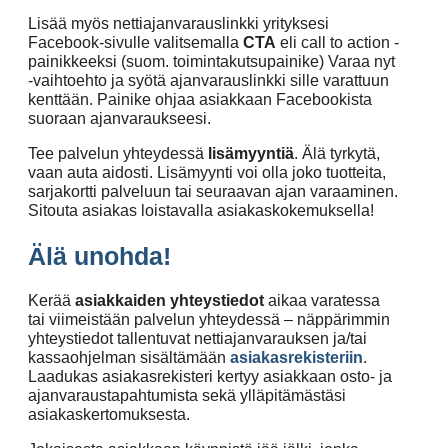
Lisää myös nettiajanvarauslinkki yrityksesi
Facebook-sivulle valitsemalla
CTA
eli call to action -
painikkeeksi (suom. toimintakutsupainike) Varaa nyt
-vaihtoehto ja syötä ajanvarauslinkki sille varattuun
kenttään. Painike ohjaa asiakkaan Facebookista
suoraan ajanvaraukseesi.
Tee palvelun yhteydessä
lisämyyntiä
. Älä tyrkytä,
vaan auta aidosti. Lisämyynti voi olla joko tuotteita,
sarjakortti palveluun tai seuraavan ajan varaaminen.
Sitouta asiakas loistavalla asiakaskokemuksella!
Älä unohda!
Kerää
asiakkaiden yhteystiedot
aikaa varatessa
tai viimeistään palvelun yhteydessä – näppärimmin
yhteystiedot tallentuvat nettiajanvarauksen ja/tai
kassaohjelman sisältämään
asiakasrekisteriin
.
Laadukas asiakasrekisteri kertyy asiakkaan osto- ja
ajanvaraustapahtumista sekä ylläpitämästäsi
asiakaskertomuksesta.