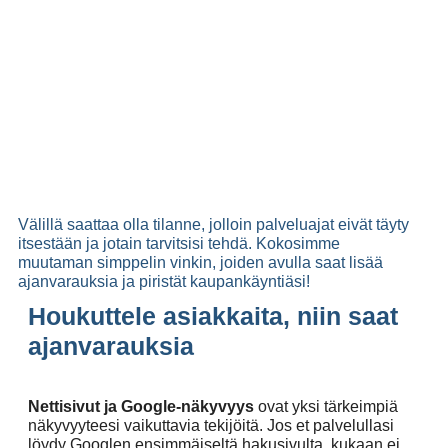
Välillä saattaa olla tilanne, jolloin palveluajat eivät täyty
itsestään ja jotain tarvitsisi tehdä. Kokosimme
muutaman simppelin vinkin, joiden avulla saat lisää
ajanvarauksia ja piristät kaupankäyntiäsi!
Houkuttele asiakkaita, niin saat
ajanvarauksia
Nettisivut ja Google-näkyvyys
ovat yksi tärkeimpiä
näkyvyyteesi vaikuttavia tekijöitä. Jos et palvelullasi
löydy Googlen ensimmäiseltä hakusivulta, kukaan ei