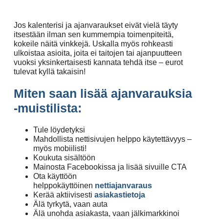
Jos kalenterisi ja ajanvaraukset eivät vielä täyty
itsestään ilman sen kummempia toimenpiteitä,
kokeile näitä vinkkejä. Uskalla myös rohkeasti
ulkoistaa asioita, joita ei taitojen tai ajanpuutteen
vuoksi yksinkertaisesti kannata tehdä itse – eurot
tulevat kyllä takaisin!
Miten saan lisää ajanvarauksia
-muistilista:
Tule löydetyksi
Mahdollista nettisivujen helppo käytettävyys –
myös mobiilisti!
Koukuta sisältöön
Mainosta Facebookissa ja lisää sivuille CTA
Ota käyttöön
helppokäyttöinen
nettiajanvaraus
Kerää aktiivisesti
asiakastietoja
Älä tyrkytä, vaan auta
Älä unohda asiakasta, vaan jälkimarkkinoi