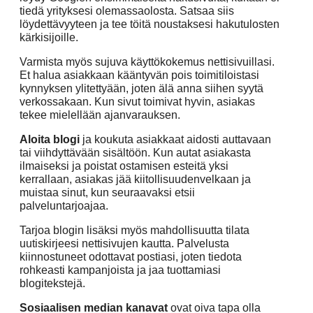
tiedä yrityksesi olemassaolosta. Satsaa siis
löydettävyyteen ja tee töitä noustaksesi hakutulosten
kärkisijoille.
Varmista myös sujuva käyttökokemus nettisivuillasi.
Et halua asiakkaan kääntyvän pois toimitiloistasi
kynnyksen ylitettyään, joten älä anna siihen syytä
verkossakaan. Kun sivut toimivat hyvin, asiakas
tekee mielellään ajanvarauksen.
Aloita blogi
ja koukuta asiakkaat aidosti auttavaan
tai viihdyttävään sisältöön. Kun autat asiakasta
ilmaiseksi ja poistat ostamisen esteitä yksi
kerrallaan, asiakas jää kiitollisuudenvelkaan ja
muistaa sinut, kun seuraavaksi etsii
palveluntarjoajaa.
Tarjoa blogin lisäksi myös mahdollisuutta tilata
uutiskirjeesi nettisivujen kautta. Palvelusta
kiinnostuneet odottavat postiasi, joten tiedota
rohkeasti kampanjoista ja jaa tuottamiasi
blogitekstejä.
Sosiaalisen median kanavat
ovat oiva tapa olla