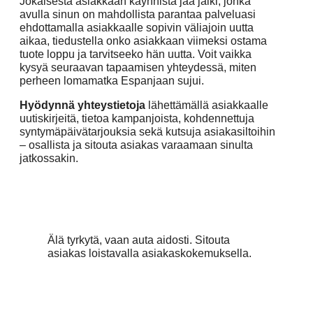
Jokaisesta asiakkaan käynnistä jää jälki, jonka
avulla sinun on mahdollista parantaa palveluasi
ehdottamalla asiakkaalle sopivin väliajoin uutta
aikaa, tiedustella onko asiakkaan viimeksi ostama
tuote loppu ja tarvitseeko hän uutta. Voit vaikka
kysyä seuraavan tapaamisen yhteydessä, miten
perheen lomamatka Espanjaan sujui.
Hyödynnä yhteystietoja
lähettämällä asiakkaalle
uutiskirjeitä, tietoa kampanjoista, kohdennettuja
syntymäpäivätarjouksia sekä kutsuja asiakasiltoihin
– osallista ja sitouta asiakas varaamaan sinulta
jatkossakin.
Älä tyrkytä, vaan auta aidosti. Sitouta
asiakas loistavalla asiakaskokemuksella.