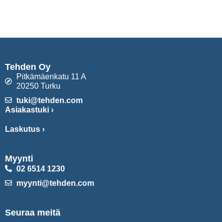
Tehden Oy
Pitkämäenkatu 11 A
20250 Turku
tuki@tehden.com
Asiakastuki ›
Laskutus ›
Myynti
02 6514 1230
myynti@tehden.com
Seuraa meitä