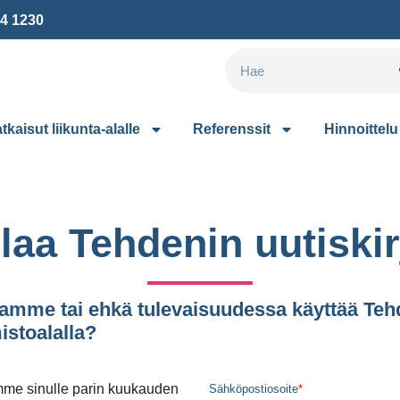
14 1230
tkaisut liikunta-alalle
Referenssit
Hinnoittelu
ilaa Tehdenin uutiskir
samme tai ehkä tulevaisuudessa käyttää Teh
istoalalla?
tämme sinulle parin kuukauden