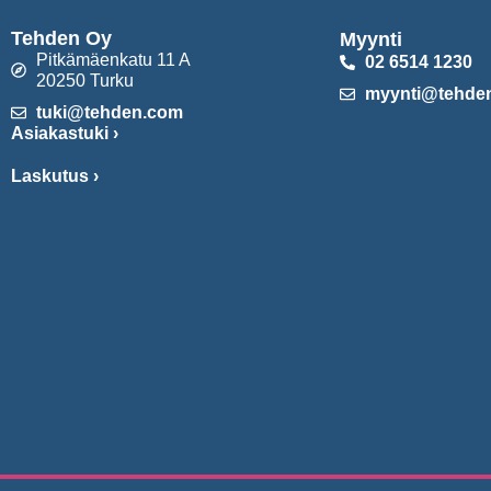
Tehden Oy
Myynti
Pitkämäenkatu 11 A
02 6514 1230
20250 Turku
myynti@tehde
tuki@tehden.com
Asiakastuki ›
Laskutus ›