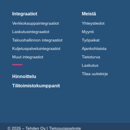
Integraatiot
Meistä
Verkkokauppaintegraatiot
Yhteystiedot
Laskutusintegraatiot
Myynti
Taloushallinnon integraatiot
Työpaikat
Kuljetuspalveluintegraatiot
Ajankohtaista
Muut integraatiot
Tietoturva
Laskutus
Tilaa uutiskirje
Hinnoittelu
Tilitoimistokumppanit
© 2026 – Tehden Oy |
Tietosuojaseloste