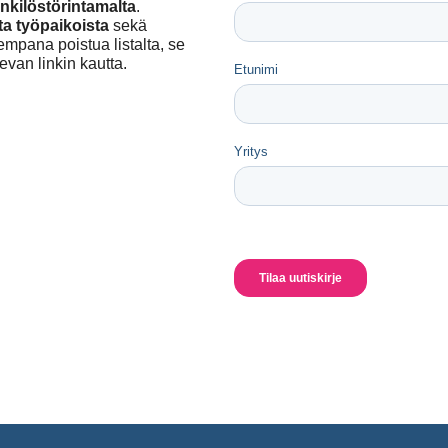
enkilöstörintamalta
.
ta työpaikoista
sekä
empana poistua listalta, se
evan linkin kautta.