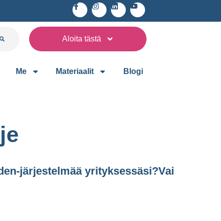
Aloita tästä
Me
Materiaalit
Blogi
je
den-järjestelmää yrityksessäsi?Vai