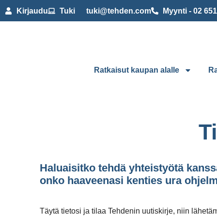
Kirjaudu
Tuki
tuki@tehden.com
Myynti - 02 65
Ratkaisut kaupan alalle
Ra
T
Haluaisitko tehdä yhteistyötä kans
onko haaveenasi kenties ura ohjelm
Täytä tietosi ja tilaa Tehdenin uutiskirje, niin lähe