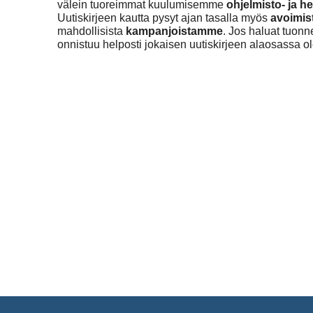
välein tuoreimmat kuulumisemme
ohjelmisto- ja h
Uutiskirjeen kautta pysyt ajan tasalla myös
avoimis
mahdollisista
kampanjoistamme
. Jos haluat tuonn
onnistuu helposti jokaisen uutiskirjeen alaosassa ol