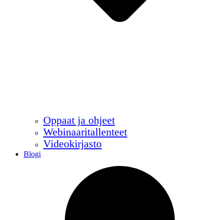
Oppaat ja ohjeet
Webinaaritallenteet
Videokirjasto
Blogi