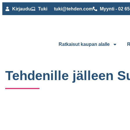
Kirjaudu
Tuki
tuki@tehden.com
Myynti - 02 6
Ratkaisut kaupan alalle
R
Tehdenille jälleen 