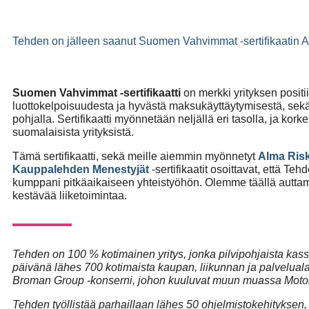
Tehden on jälleen saanut Suomen Vahvimmat -sertifikaatin As
Suomen Vahvimmat -sertifikaatti
on merkki yrityksen positii
luottokelpoisuudesta ja hyvästä maksukäyttäytymisestä, sekä s
pohjalla. Sertifikaatti myönnetään neljällä eri tasolla, ja kork
suomalaisista yrityksistä.
Tämä sertifikaatti, sekä meille aiemmin myönnetyt
Alma Risk
Kauppalehden Menestyjät
-sertifikaatit osoittavat, että T
kumppani pitkäaikaiseen yhteistyöhön. Olemme täällä autt
kestävää liiketoimintaa.
Tehden on 100 % kotimainen yritys, jonka pilvipohjaista kas
päivänä lähes 700 kotimaista kaupan, liikunnan ja palveluala
Broman Group -konserni, johon kuuluvat muun muassa Moton
Tehden työllistää parhaillaan lähes 50 ohjelmistokehityksen