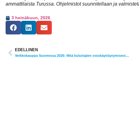
ammattilaista Turussa. Ohjelmistot suunnitellaan ja valmist
3 heinäkuun, 2026
EDELLINEN
Verkkokauppa Suomessa 2026: Mitä kuluttajien ostokäyttäytymisestä kannattaa tietää juuri nyt?