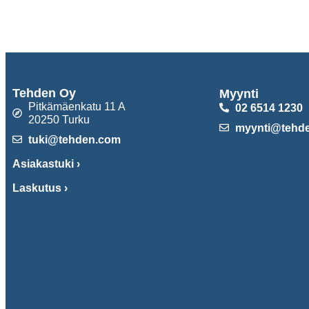
Tehden Oy
Myynti
Pitkämäenkatu 11 A
02 6514 1230
20250 Turku
myynti@tehd
tuki@tehden.com
Asiakastuki ›
Laskutus ›