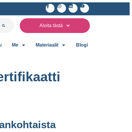
Aloita tästä
u
Me
Materiaalit
Blogi
tifikaatti
ankohtaista