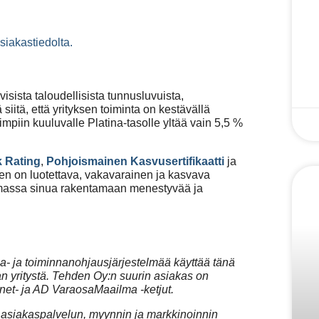
iakastiedolta.
visista taloudellisista tunnusluvuista,
iitä, että yrityksen toiminta on kestävällä
eimpiin kuuluvalle Platina-tasolle yltää vain 5,5 %
 Rating
,
Pohjoismainen Kasvusertifikaatti
ja
ehden on luotettava, vakavarainen ja kasvava
amassa sinua rakentamaan menestyvää ja
sa- ja toiminnanohjausjärjestelmää käyttää tänä
n yritystä. Tehden Oy:n suurin asiakas on
et- ja AD VaraosaMaailma -ketjut.
, asiakaspalvelun, myynnin ja markkinoinnin