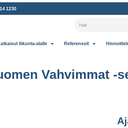
514 1230
atkaisut liikunta-alalle
Referenssit
Hinnoittel
Suomen Vahvimmat -ser
Aj