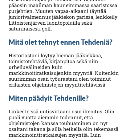
pääosin maailman kauneimmassa saaristossa
purjehtien. Muuten vapaa-aikaani täyttää
juniorivalmennus jääkiekon parissa, lenkkeily
Littoistenjärven luontopoluilla sekä
satunnaisesti golf.
Mitä olet tehnyt ennen Tehdeniä?
Historiastani löytyy hieman jääkiekkoa,
toimistotehtäviä, kirjanpitoa sekä niin
urheiluvälineiden kuin
markkinoitiratkaisujenkin myyntiä. Kuitenkin
suurimman osan työurastani olen toiminut
erilaisten ohjelmistojen myyntitehtävissä.
Miten päädyit Tehdenille?
LinkedIn:ssä uutisvirtaani osui ilmoitus. Olin
puoli vuotta aiemmin todennut, että
ohjelmistojen kanssa touhuaminen on nyt
osaltani takana ja sillä hetkellä olin tekemässä
markkinointiratkaisujen myyntiä. Luin