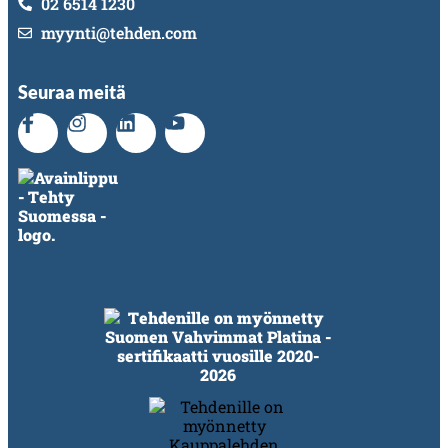
02 6514 1230
myynti@tehden.com
Seuraa meitä