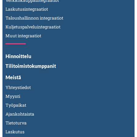
Verkkokauppaintegraatiot
Laskutusintegraatiot
Taloushallinnon integraatiot
Kuljetuspalveluintegraatiot
Muut integraatiot
Hinnoittelu
Tilitoimistokumppanit
Meistä
Yhteystiedot
Myynti
Työpaikat
Ajankohtaista
Tietoturva
Laskutus