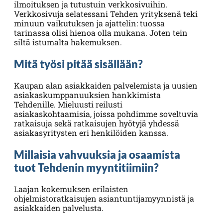
ilmoituksen ja tutustuin verkkosivuihin.
Verkkosivuja selatessani Tehden yrityksenä teki
minuun vaikutuksen ja ajattelin: tuossa
tarinassa olisi hienoa olla mukana. Joten tein
siltä istumalta hakemuksen.
Mitä työsi pitää sisällään?
Kaupan alan asiakkaiden palvelemista ja uusien
asiakaskumppanuuksien hankkimista
Tehdenille. Mieluusti reilusti
asiakaskohtaamisia, joissa pohdimme soveltuvia
ratkaisuja sekä ratkaisujen hyötyjä yhdessä
asiakasyritysten eri henkilöiden kanssa.
Millaisia vahvuuksia ja osaamista
tuot Tehdenin myyntitiimiin?
Laajan kokemuksen erilaisten
ohjelmistoratkaisujen asiantuntijamyynnistä ja
asiakkaiden palvelusta.