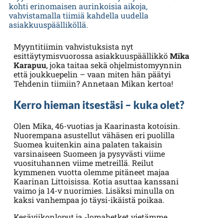
kohti erinomaisen aurinkoisia aikoja,
vahvistamalla tiimiä kahdella uudella
asiakkuuspäälliköllä.
Myyntitiimin vahvistuksista nyt
esittäytymisvuorossa asiakkuuspäällikkö
Mika
Karapuu
, joka taitaa sekä ohjelmistomyynnin
että joukkuepelin – vaan miten hän päätyi
Tehdenin tiimiin? Annetaan Mikan kertoa!
Kerro hieman itsestäsi – kuka olet?
Olen Mika, 46-vuotias ja Kaarinasta kotoisin.
Nuorempana asustellut vähäsen eri puolilla
Suomea kuitenkin aina palaten takaisin
varsinaiseen Suomeen ja pysyvästi viime
vuosituhannen viime metreillä. Reilut
kymmenen vuotta olemme pitäneet majaa
Kaarinan Littoisissa. Kotia asuttaa kanssani
vaimo ja 14-v nuorimies. Lisäksi minulla on
kaksi vanhempaa jo täysi-ikäistä poikaa.
Kesäviikonloput ja -lomahetket vietämme