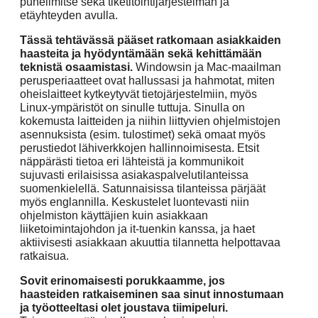
puhelimitse sekä tiketitöintijärjestelmän ja
etäyhteyden avulla.
T
ässä tehtävässä pääset ratkomaan asiakkaiden
haasteita ja hyödyntämään sekä kehittämään
teknistä osaamistasi.
Windowsin ja Mac-maailman
perusperiaatteet ovat hallussasi ja hahmotat, miten
oheislaitteet kytkeytyvät tietojärjestelmiin, myös
Linux-ympäristöt on sinulle tuttuja. Sinulla on
kokemusta laitteiden ja niihin liittyvien ohjelmistojen
asennuksista (esim. tulostimet) sekä omaat myös
perustiedot lähiverkkojen hallinnoimisesta. Etsit
näppärästi tietoa eri lähteistä ja kommunikoit
sujuvasti erilaisissa asiakaspalvelutilanteissa
suomenkielellä. Satunnaisissa tilanteissa pärjäät
myös englannilla. Keskustelet luontevasti niin
ohjelmiston käyttäjien kuin asiakkaan
liiketoimintajohdon ja it-tuenkin kanssa, ja haet
aktiivisesti asiakkaan akuuttia tilannetta helpottavaa
ratkaisua.
Sovit erinomaisesti porukkaamme, jos
haasteiden ratkaiseminen saa sinut innostumaan
ja työotteeltasi olet joustava tiimipeluri.