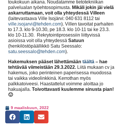
toukokuun aikana. Noudatamme tietotekniikan
palvelualan työehtosopimusta.
Mikäli jokin jäi vielä
askarruttamaan, voit olla yhteydessä
Villeen
(laitevastaava Ville Isojärvi: 040 631 8112 tai
ville.isojarvi@tehden.com
).
Villen tavoitat parhaiten
to 17.3. klo 9-10.30, pe 18.3. klo 10-11 tai ke 23.3.
klo 10-11.30.
Rekrytointiprosessiin liittyvissä
asioissa voit olla yhteydessä
Satuun
(henkilöstöpäällikkö Satu Seessalo:
satu.seessalo@tehden.com
).
Hakemuksen pääset lähettämään
täältä
–
hae
tehtävää viimeistään 29.3.2022.
Liitä mukaan cv ja
hakemus, joko perinteinen paperisessa muodossa
tai vaikka videolinkkinä. Kerrothan myös
palkkatoiveesi. Haastattelut voimme aloittaa jo
hakuajalla.
Toivottavasti kuulemme sinusta pian!
🙂
9 maaliskuun, 2022