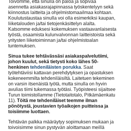
Toivomme, että sinulla on paloa ja sopivaa
asennetta asiakasrajapinnassa työskentelyyn sekä
kiinnostus laitteita ja ohjelmistomaailmaa kohtaan.
Koulutustaustaa sinulla voi olla esimerkiksi kaupan,
liiketalouden ja/tai tietojenkäsittelyn alalta.
Katsomme eduksesi kokemuksen vastaavanlaisesta
työstä, osaamista kulunvalvonnan laitteistoista sekä
yritysten liiketoiminnan ja/tai ohjelmistoalan
tuntemuksen.
Sinua tukee tehtävässäsi asiakaspalvelutiimi,
johon kuulut, sekä tietysti koko lähes 50-
henkinen
tehdeniläisten porukka
. Saat
työtehtäviisi kattavan perehdytyksen ja opastuksen
kokeneemmilta tehdeniläisiltä. Laitetuen tekeminen
on varsin itsenäistä työtä, mutta sinulla on hyvin
avulias tiimi tukemassa työtäsi.
Työpisteesi sijaitsee
Turun toimistollamme (Tietotaitotalo, Pitkämäenkatu
11).
Töitä me tehdeniläiset teemme ilman
pönötystä, joustavien työaikojen puitteissa ja
toisiimme luottaen.
Tehtävän palkka määräytyy sopimuksen mukaan ja
toivoisimme sinun pystyvän aloittamaan meillä