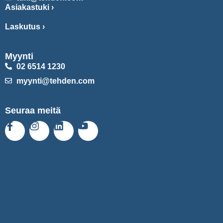
Asiakastuki ›
Laskutus ›
Myynti
02 6514 1230
myynti@tehden.com
Seuraa meitä