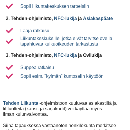
Sopii liikuntakeskuksen tarpeisiin
2. Tehden-ohjelmisto,
NFC-lukija
ja
Asiakaspääte
Laaja ratkaisu
Liikuntakeskuksille, jotka eivät tarvitse ovella
tapahtuvaa kulkuoikeuden tarkastusta
3. Tehden-ohjelmisto,
NFC-lukija
ja Ovilukija
Suppea ratkaisu
Sopii esim. "kylmän" kuntosalin käyttöön
Tehden Liikunta
-ohjelmistoon kuuluvaa asiakastiliä ja
tilituotteita (kausi- ja sarjakortit) voi käyttää myös
ilman kulunvalvontaa.
Siinä tapauksessa vastaanoton henkilökunta merkitsee