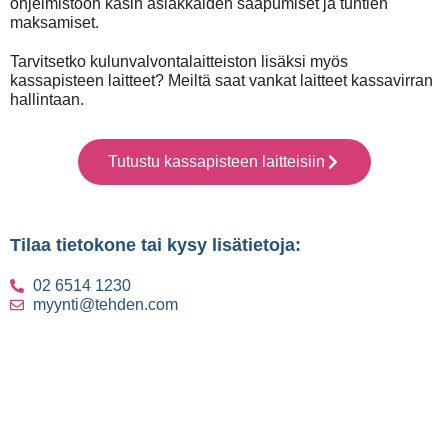
ohjelmistoon käsin asiakkaiden saapumiset ja tuntien
maksamiset.
Tarvitsetko kulunvalvontalaitteiston lisäksi myös
kassapisteen laitteet? Meiltä saat vankat laitteet kassavirran
hallintaan.
Tutustu kassapisteen laitteisiin
Tilaa tietokone tai kysy lisätietoja:
02 6514 1230
myynti@tehden.com