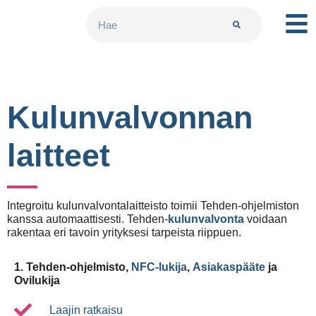
Kulunvalvonnan
laitteet
Integroitu kulunvalvontalaitteisto toimii Tehden-ohjelmiston
kanssa automaattisesti. Tehden-
kulunvalvonta
voidaan
rakentaa eri tavoin yrityksesi tarpeista riippuen.
1. Tehden-ohjelmisto,
NFC-lukija
,
Asiakaspääte
ja
Ovilukija
Laajin ratkaisu