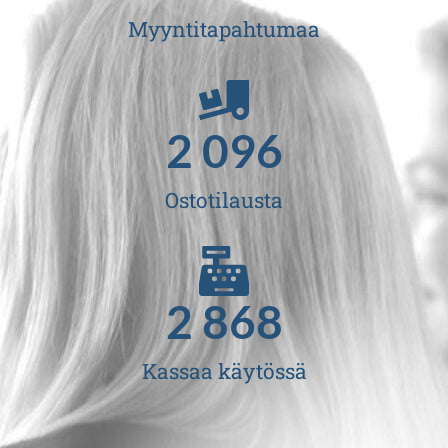
Myyntitapahtumaa
2 527
Ostotilausta
2 868
Kassaa käytössä