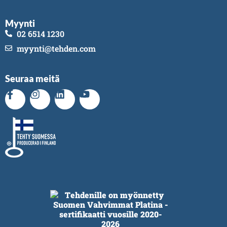
Myynti
02 6514 1230
myynti@tehden.com
Seuraa meitä