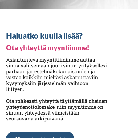
Haluatko kuulla lisää?
Ota yhteyttä myyntiimme!
Asiantunteva myyntitiimimme auttaa
sinua valitsemaan juuri sinun yrityksellesi
parhaan järjestelmäkokonaisuuden ja
vastaa kaikkiin mieltäsi askarruttaviin
kysymyksiin järjestelmän vaihtoon
liittyen.
Ota rohkeasti yhteyttä täyttämällä oheinen
yhteydenottolomake
, niin myyntimme on
sinuun yhteydessä viimeistään
seuraavana arkipäivänä.