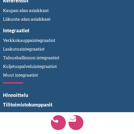
Referenssit
Kaupan alan asiakkaat
Liikunta-alan asiakkaat
Integraatiot
Verkkokauppaintegraatiot
Laskutusintegraatiot
Taloushallinnon integraatiot
Kuljetuspalveluintegraatiot
Muut integraatiot
Hinnoittelu
Tilitoimistokumppanit
Meistä
Yhteystiedot