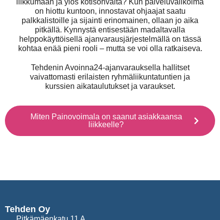
liikkumaan ja ylös kotisohvalta? Kun palveluvalikoima
on hiottu kuntoon, innostavat ohjaajat saatu
palkkalistoille ja sijainti erinomainen, ollaan jo aika
pitkällä. Kynnystä entisestään madaltavalla
helppokäyttöisellä ajanvarausjärjestelmällä on tässä
kohtaa enää pieni rooli – mutta se voi olla ratkaiseva.
Tehdenin Avoinna24-ajanvarauksella hallitset
vaivattomasti erilaisten ryhmäliikuntatuntien ja
kurssien aikataulutukset ja varaukset.
Miten Painovoimala on saanut asiakkaansa
liikkeelle?
Tehden Oy
Pitkämäenkatu 11 A