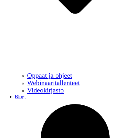
Oppaat ja ohjeet
Webinaaritallenteet
Videokirjasto
Blogi