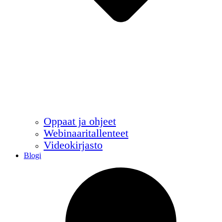
Oppaat ja ohjeet
Webinaaritallenteet
Videokirjasto
Blogi